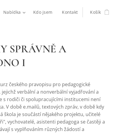
Nabídka
Kdo jsem
Kontakt
Košík
Y SPRÁVNĚ A
DNO I
 kurz českého pravopisu pro pedagogické
 jejichž verbální a nonverbální vyjadřování a
s rodiči či spolupracujícími institucemi není
ka. V době e.mailů, textových zpráv, v době kdy
 škola je součástí nějakého projektu, učitelé
ři", vychovatelé, asistenti pedagoga se častěji a
kávají s vyplňováním různých žádostí a