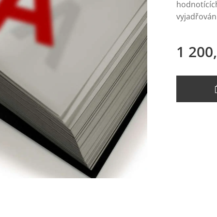
hodnotícíc
vyjadřován
1 200