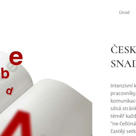
Úvod
ČESK
SNA
Intenzivní
pracovníky,
komunikace 
silná strán
téměř každá
"ne-češtiná
častěji set