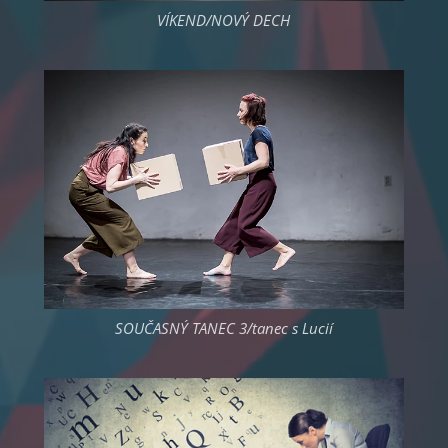
VÍKEND/NOVÝ DECH
SOUČASNÝ TANEC 3/tanec s Lucií