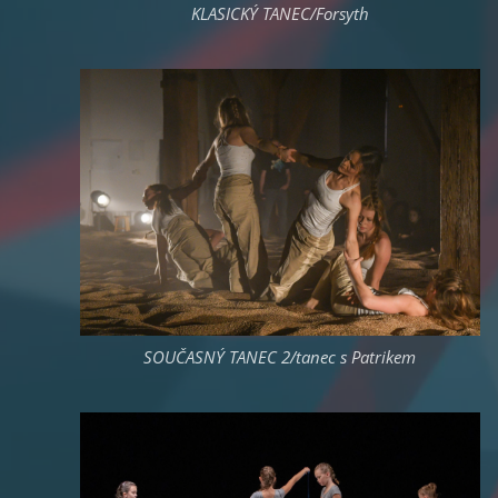
KLASICKÝ TANEC/Forsyth
SOUČASNÝ TANEC 2/tanec s Patrikem