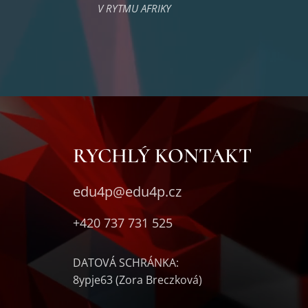
V RYTMU AFRIKY
RYCHLÝ KONTAKT
edu4p@edu4p.cz
+420 737 731 525
DATOVÁ SCHRÁNKA:
8ypje63 (Zora Breczková)