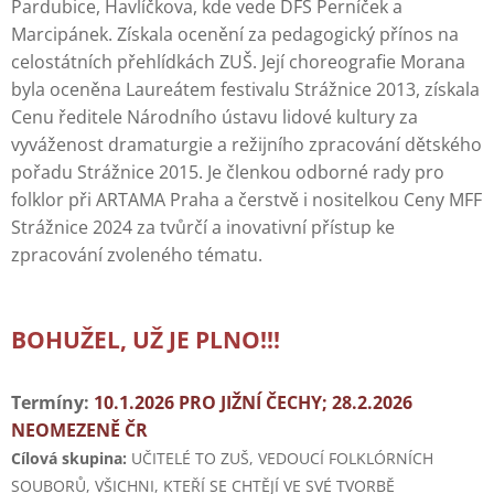
Pardubice, Havlíčkova, kde vede DFS Perníček a
Marcipánek. Získala ocenění za pedagogický přínos na
celostátních přehlídkách ZUŠ. Její choreografie Morana
byla oceněna Laureátem festivalu Strážnice 2013, získala
Cenu ředitele Národního ústavu lidové kultury za
vyváženost dramaturgie a režijního zpracování dětského
pořadu Strážnice 2015. Je členkou odborné rady pro
folklor při ARTAMA Praha a čerstvě i nositelkou Ceny MFF
Strážnice 2024 za tvůrčí a inovativní přístup ke
zpracování zvoleného tématu.
BOHUŽEL, UŽ JE PLNO!!!
Termíny:
10.1.2026 PRO JIŽNÍ ČECHY; 28.2.2026
NEOMEZENĚ ČR
Cílová skupina:
UČITELÉ TO ZUŠ, VEDOUCÍ FOLKLÓRNÍCH
SOUBORŮ, VŠICHNI, KTEŘÍ SE CHTĚJÍ VE SVÉ TVORBĚ