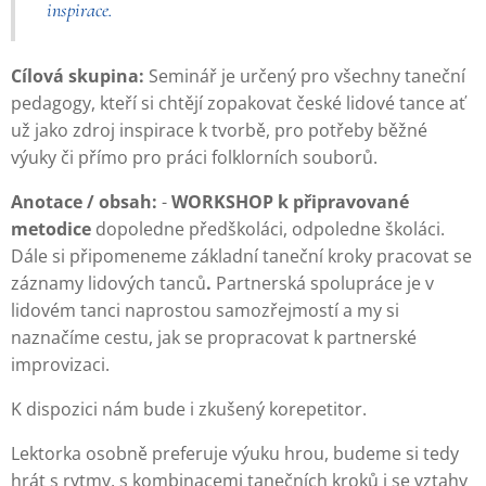
inspirace.
Cílová skupina:
Seminář je určený pro všechny taneční
pedagogy, kteří si chtějí zopakovat české lidové tance ať
už jako zdroj inspirace k tvorbě, pro potřeby běžné
výuky či přímo pro práci folklorních souborů.
Anotace / obsah:
-
WORKSHOP k připravované
metodice
dopoledne předškoláci, odpoledne školáci.
Dále si připomeneme základní taneční kroky pracovat se
záznamy lidových tanců
.
Partnerská spolupráce je v
lidovém tanci naprostou samozřejmostí a my si
naznačíme cestu, jak se propracovat k partnerské
improvizaci.
K dispozici nám bude i zkušený korepetitor.
Lektorka osobně preferuje výuku hrou, budeme si tedy
hrát s rytmy, s kombinacemi tanečních kroků i se vztahy