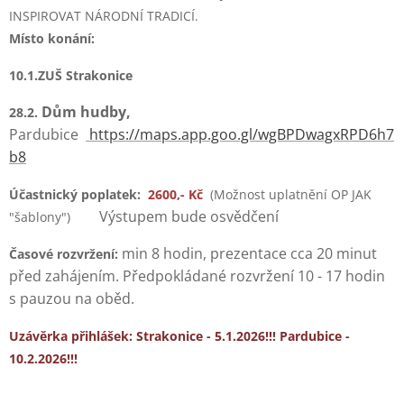
INSPIROVAT NÁRODNÍ TRADICÍ.
Místo konání:
10.1.ZUŠ Strakonice
Dům hudby,
28.2.
Pardubice
https://maps.app.goo.gl/wgBPDwagxRPD6h7
b8
Účastnický poplatek:
2600,- Kč
(Možnost uplatnění OP JAK
Výstupem bude osvědčení
"šablony")
min 8 hodin, prezentace cca 20 minut
Časové rozvržení:
před zahájením. Předpokládané rozvržení 10 - 17 hodin
s pauzou na oběd.
Uzávěrka přihlášek: Strakonice - 5.1.2026!!! Pardubice -
10.2.2026!!!