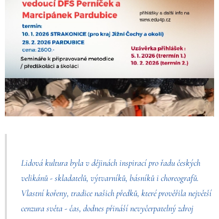
Lidová kultura byla v dějinách inspirací pro řadu českých
velikánů - skladatelů, výtvarníků, básníků i choreografů.
Vlastní kořeny, tradice našich předků, které prověřila největší
cenzura světa - čas, dodnes přináší nevyčerpatelný zdroj