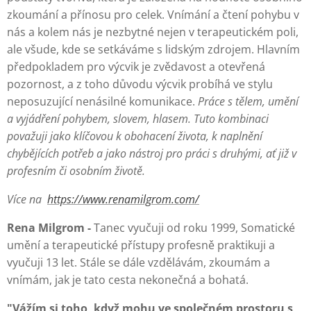
zkoumání a přínosu pro celek. Vnímání a čtení pohybu v
nás a kolem nás je nezbytné nejen v terapeutickém poli,
ale všude, kde se setkáváme s lidským zdrojem. Hlavním
předpokladem pro výcvik je zvědavost a otevřená
pozornost, a z toho důvodu výcvik probíhá ve stylu
neposuzující nenásilné komunikace.
P
ráce s tělem, umění
a vyjádření pohybem, slovem, hlasem. Tuto kombinaci
považuji jako klíčovou k obohacení života, k naplnění
chybějících potřeb a jako nástroj pro práci s druhými, ať již v
profesním či osobním životě.
Více na
https://www.renamilgrom.com/
Rena Milgrom -
Tanec vyučuji od roku 1999, Somatické
umění a terapeutické přístupy profesně praktikuji a
vyučuji 13 let. Stále se dále vzdělávám, zkoumám a
vnímám, jak je tato cesta nekonečná a bohatá.
"Vážím si toho, když mohu ve společném prostoru s