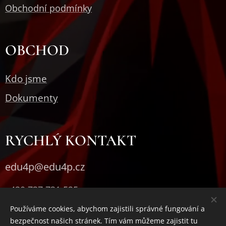
Obchodní podmínky
OBCHOD
Kdo jsme
Dokumenty
RYCHLÝ KONTAKT
edu4p@edu4p.cz
+420 737 731 525
Používáme cookies, abychom zajistili správné fungování a
DATOVÁ SCHRÁNKA:
bezpečnost našich stránek. Tím vám můžeme zajistit tu