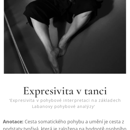
Expresivita v tanci
'Expresivita v pohybové interpretaci na základech
Labanovy pohybové analýzy'
Anotace:
Cesta somatického pohybu a umění je cesta z
podstaty tvořivá, která je založena na hodnotě osobního